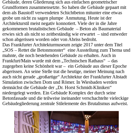
Gebäude, deren Gliederung sich aus einfachen geometrischer
Grundformen zusammensetzte. So haben die Gebäude gepaart mit
dem als Baustoff verwendeten Schichtbeton mitunter eine etwas
grobe um nicht zu sagen plumpe Anmutung. Heute ist der
Architekturstil meist negativ konnotiert. Viele der in die Jahre
gekommenen brutalistischen Gebäude – Beton als Baumaterial
erwies sich als nicht so zeitbeständig wie erwartet – sind entweder
schon abgerissen worden oder von Abriss bedroht.
Das Frankfurter Architekturmuseum zeigte 2017 unter dem Titel
„SOS – Rettet die Betonmonster“ eine Ausstellung zum Thema und
mahnte, die noch bestehenden Gebäude zu erhalten. Auch in
Frankfurt/Main wurde mit dem „Technischen Rathaus“ – das
zugegeben keine Schönheit war – ein Gebäude aus dieser Epoche
abgerissen. An seine Stelle trat die heutige, meiner Meinung nach
auch nicht gerade „großartige“ Architektur der Frankfurter Altstadt
Simulation zwischen Dom und Römer. In Wiesbaden werden
demnächst die Gebäude der „Dr. Horst Schmidt-Kliniken“
niedergelegt werden. Ein Gebäude Komplex der durch seine
Betonfassade und die teilweise ineinander verschachtelte vieleckige
Gebäudegliederung zentrale Stilelemente des Brutalismus aufweist.