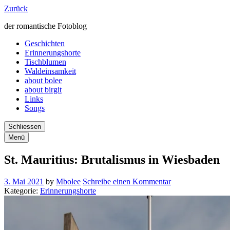
Zurück
der romantische Fotoblog
Geschichten
Erinnerungshorte
Tischblumen
Waldeinsamkeit
about bolee
about birgit
Links
Songs
Schliessen
Menü
St. Mauritius: Brutalismus in Wiesbaden
3. Mai 2021
by
Mbolee
Schreibe einen Kommentar
Kategorie:
Erinnerungshorte