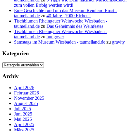
zum vollen Erfolg werden wird!
Eine Geschichte rund um das Museum Reinhard Ernst -
taumelland.de
zu
40 Jahre „7000 Eichen“
Tischblumen Rheingauer Weinwoche Wiesbaden -
taumelland.de
zu
Das Geheimnis des Weinfestes
Tischblumen Rheingauer Weinwoche Wiesbaden -
taumelland.de
zu
hungover
Samstags im Museum Wiesbaden - taumelland.de
zu
gravity
Kategorien
Kategorien
Archiv
April 2026
Februar 2026
November 2025
August 2025
Juli 2025
Juni 2025
Mai 2025
April 2025
März 2025