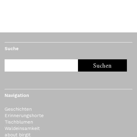
2. Juli 2018
by
Mbolee
Passau, Juni 2018
Suche
Navigation
Geschichten
Erinnerungshorte
Tischblumen
Waldeinsamkeit
about birgit