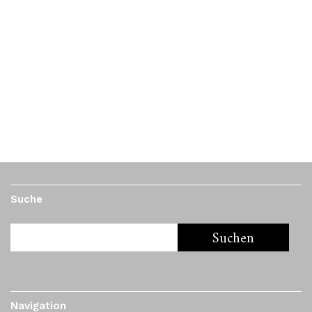
Geliebte – ungeliebte Heimat
30. Juni 2017
by
Mbolee
Stadtrundgang: Taumelland hat sich von Oliver
Schneider nach Mainz-Kastel und Mainz-Kostheim
entführen lassen: „Ich wohne schon mein ganzes Leben
hier. Zuerst in Kostheim dann hier in Kastel, und geboren
bin ich in Mainz – im schönen Mainz. Kastel wurde im
Krieg komplett zerstört und…
Suche
Navigation