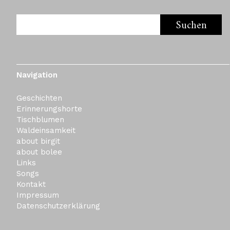
Navigation
Geschichten
Erinnerungshorte
Tischblumen
Waldeinsamkeit
about birgit
about bolee
Links
Songs
Kontakt
Impressum
Datenschutzerklärung