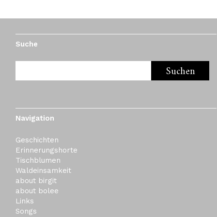
Suche
Navigation
Geschichten
Erinnerungshorte
Tischblumen
Waldeinsamkeit
about birgit
about bolee
Links
Songs