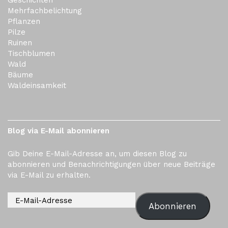
Mehrfachbelichtung
Pflanzen
Pilze
Ruinen
Tischblumen
Wald
Bäume
Waldeinsamkeit
Blog via E-Mail abonnieren
Gib Deine E-Mail-Adresse an, um diesen Blog zu
abonnieren und Benachrichtigungen über neue Beiträge
via E-Mail zu erhalten.
Abonnieren