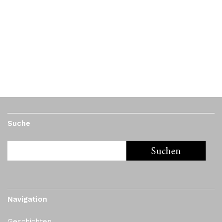
Weltanschauung
15. Mai 2017
by
Mbolee
Palmengarten, fünf Aufnahmen, Frankfurt/Main, April
2017 Die gefährlichste aller Weltanschauungen ist die
Weltanschauung der Leute, welche die Welt nie
angeschaut haben. Alexander von Humboldt
Suche
Navigation
Geschichten