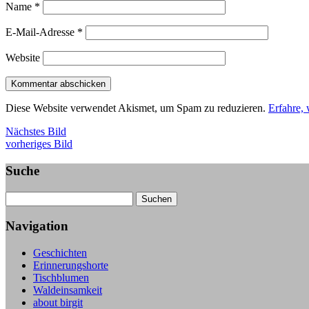
Name
*
E-Mail-Adresse
*
Website
Diese Website verwendet Akismet, um Spam zu reduzieren.
Erfahre,
Nächstes Bild
vorheriges Bild
Suche
Suche
Navigation
Geschichten
Erinnerungshorte
Tischblumen
Waldeinsamkeit
about birgit