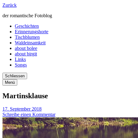
Zurück
der romantische Fotoblog
Geschichten
Erinnerungshorte
Tischblumen
Waldeinsamkeit
about bolee
about birgit
Links
Songs
Schliessen
Menü
Martinsklause
17. September 2018
Schreibe einen Kommentar