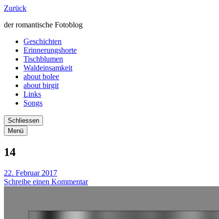
Zurück
der romantische Fotoblog
Geschichten
Erinnerungshorte
Tischblumen
Waldeinsamkeit
about bolee
about birgit
Links
Songs
Schliessen
Menü
14
22. Februar 2017
Schreibe einen Kommentar