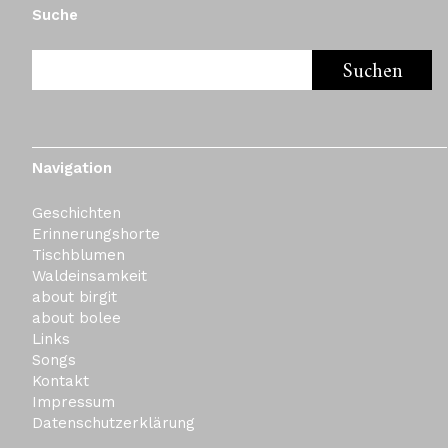
Suche
Navigation
Geschichten
Erinnerungshorte
Tischblumen
Waldeinsamkeit
about birgit
about bolee
Links
Songs
Kontakt
Impressum
Datenschutzerklärung