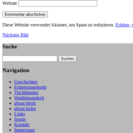
Website
Diese Website verwendet Akismet, um Spam zu reduzieren.
Erfahre,
Nächstes Bild
Suche
Suche
Navigation
Geschichten
Erinnerungshorte
Tischblumen
Waldeinsamkeit
about birgit
about bolee
Links
Songs
Kontakt
Impressum